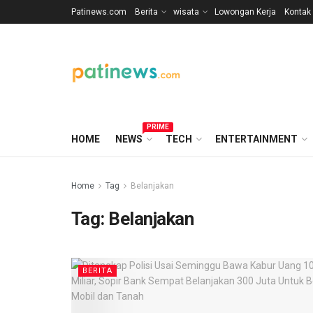
Patinews.com
Berita
wisata
Lowongan Kerja
Kontak
PRIME
HOME
NEWS
TECH
ENTERTAINMENT
Home
Tag
Belanjakan
Tag:
Belanjakan
BERITA