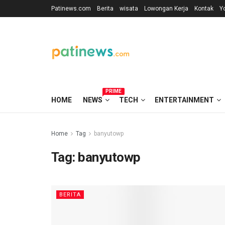
Patinews.com
Berita
wisata
Lowongan Kerja
Kontak
Y
PRIME
HOME
NEWS
TECH
ENTERTAINMENT
Home
Tag
banyutowp
Tag:
banyutowp
BERITA