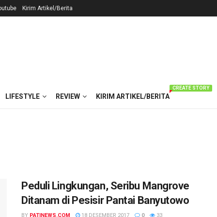
outube
Kirim Artikel/Berita
CREATE STORY
LIFESTYLE
REVIEW
KIRIM ARTIKEL/BERITA
Peduli Lingkungan, Seribu Mangrove
Ditanam di Pesisir Pantai Banyutowo
BY
PATINEWS.COM
18 DESEMBER 2017
0
33