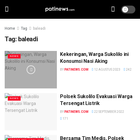
Home
Tag
baleadi
Tag:
baleadi
Kekeringan, Warga Sukolilo ini
NEWS
Konsumsi Nasi Aking
BY
PATINEWS.COM
12 AGUSTUS 2023
242
Polsek Sukolilo Evakuasi Warga
NEWS
Tersengat Listrik
BY
PATINEWS.COM
22 SEPTEMBER 2022
171
Bersama Tim Medis, Polsek