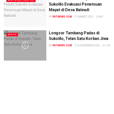
BERITA PATI HARI INI
Sukolilo Evakuasi Penemuan
Mayat di Desa Baleadi
BY
PATINEWS.COM
5 MARET 2021
424
Longsor Tambang Padas di
BERITA
Sukolilo, Telan Satu Korban Jiwa
BY
PATINEWS.COM
24 DESEMBER 2020
3.2K