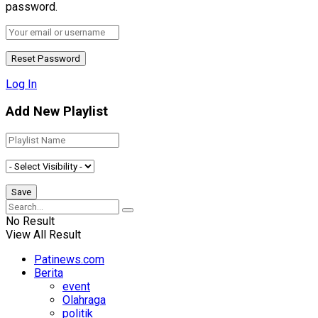
password.
Log In
Add New Playlist
No Result
View All Result
Patinews.com
Berita
event
Olahraga
politik