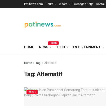
Patinews.com
Berita
wisata
Lowongan Kerja
Kontak
PRIME
HOME
NEWS
TECH
ENTERTAINMENT
Home
Tag
Alternatif
Tag:
Alternatif
NEWS