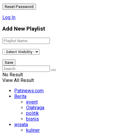
Log In
Add New Playlist
No Result
View All Result
Patinews.com
Berita
event
Olahraga
politik
bisnis
wisata
kuliner