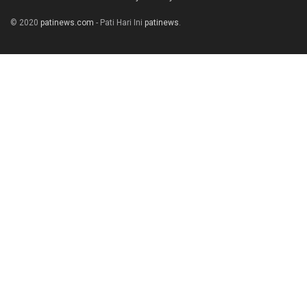
© 2020
patinews.com
- Pati Hari Ini
patinews
.