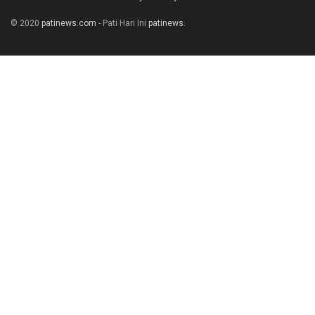
© 2020
patinews.com
- Pati Hari Ini
patinews
.