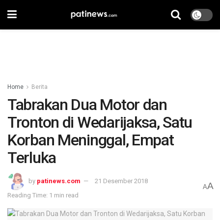
Home
Berita
Tabrakan Dua Motor dan
Tronton di Wedarijaksa, Satu
Korban Meninggal, Empat
Terluka
by
patinews.com
21 Desember 2018
A
A
Reading Time: 1 min read