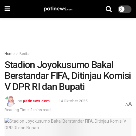
Home
Berita
Stadion Joyokusumo Bakal
Berstandar FIFA, Ditinjau Komisi
V DPR RI dan Bupati
by
patinews.com
14 Oktober 2025
A
A
Reading Time: 2 mins read