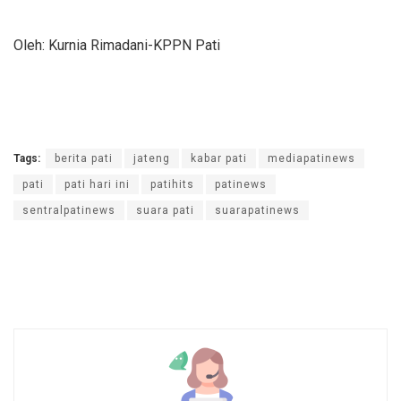
Oleh: Kurnia Rimadani-KPPN Pati
Tags:
berita pati
jateng
kabar pati
mediapatinews
pati
pati hari ini
patihits
patinews
sentralpatinews
suara pati
suarapatinews