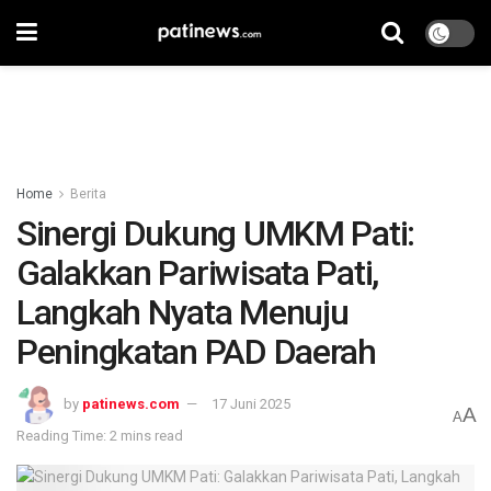
Home
Berita
Sinergi Dukung UMKM Pati:
Galakkan Pariwisata Pati,
Langkah Nyata Menuju
Peningkatan PAD Daerah
by
patinews.com
17 Juni 2025
A
A
Reading Time: 2 mins read