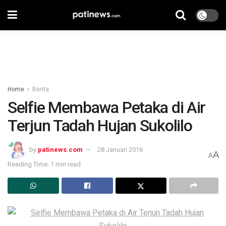
Home
Berita
Selfie Membawa Petaka di Air
Terjun Tadah Hujan Sukolilo
by
patinews.com
28 Januari 2016
A
A
Reading Time: 1 min read