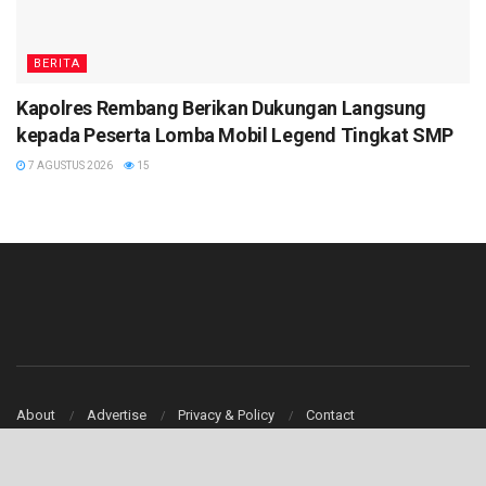
BERITA
Kapolres Rembang Berikan Dukungan Langsung
kepada Peserta Lomba Mobil Legend Tingkat SMP
7 AGUSTUS 2026
15
About
Advertise
Privacy & Policy
Contact
© 2020
patinews.com
- Pati Hari Ini
patinews
.