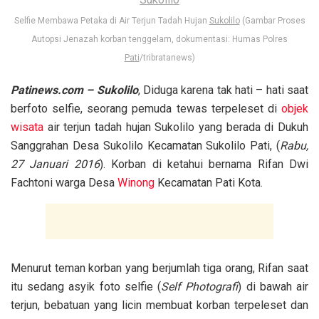
Selfie Membawa Petaka di Air Terjun Tadah Hujan
Sukolilo
(Gambar Proses
Autopsi Jenazah korban tenggelam, dokumentasi: Humas Polres
Pati
/tribratanews)
Patinews.com – Sukolilo
, Diduga karena tak hati – hati saat
berfoto selfie, seorang pemuda tewas terpeleset di
objek
wisata
air terjun tadah hujan Sukolilo yang berada di Dukuh
Sanggrahan Desa Sukolilo Kecamatan Sukolilo Pati, (
Rabu,
27 Januari 2016
). Korban di ketahui bernama Rifan Dwi
Fachtoni warga Desa
Winong
Kecamatan Pati Kota.
Menurut teman korban yang berjumlah tiga orang, Rifan saat
itu sedang asyik foto selfie (
Self Photografi
) di bawah air
terjun, bebatuan yang licin membuat korban terpeleset dan