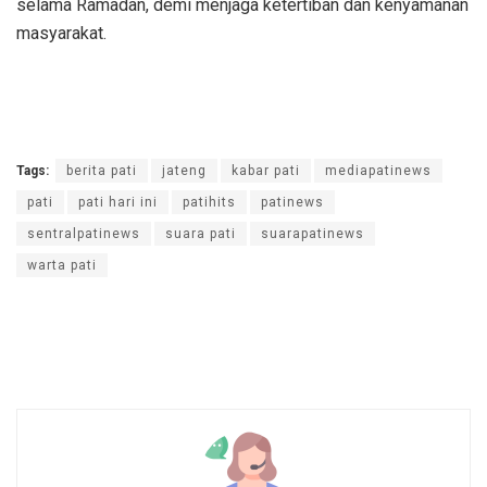
selama Ramadan, demi menjaga ketertiban dan kenyamanan
masyarakat.
Tags:
berita pati
jateng
kabar pati
mediapatinews
pati
pati hari ini
patihits
patinews
sentralpatinews
suara pati
suarapatinews
warta pati