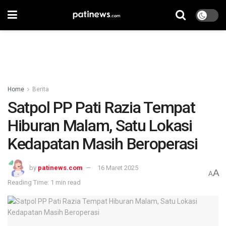
Home
Berita
Satpol PP Pati Razia Tempat
Hiburan Malam, Satu Lokasi
Kedapatan Masih Beroperasi
by
patinews.com
16 Maret 2025
A
A
Reading Time: 1 min read