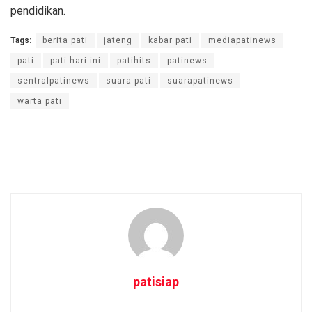
pendidikan.
Tags:
berita pati
jateng
kabar pati
mediapatinews
pati
pati hari ini
patihits
patinews
sentralpatinews
suara pati
suarapatinews
warta pati
patisiap