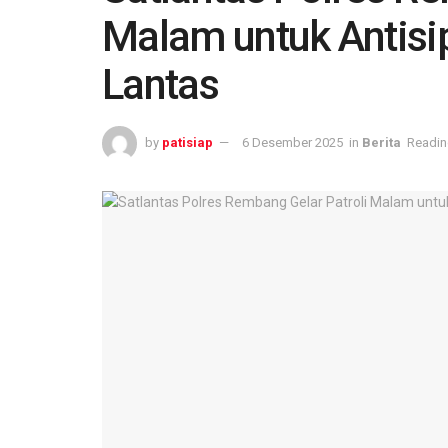
Malam untuk Antisi
Lantas
by
patisiap
6 Desember 2025
in
Berita
Readin