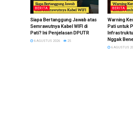
BERITA
BERITA
Siapa Bertanggung Jawab atas
Warning Ke
Semrawutnya Kabel WIFI di
Pati untuk
Pati? Ini Penjelasan DPUTR
Infrastruktu
Nggak Bener
6 AGUSTUS 2026
25
6 AGUSTUS 2