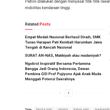
Patroli dilakukan dengan menyasar titik-titik raw
mobilitas kendaraan tinggi.
Related
Posts
Empat Medali Nasional Berhasil Diraih, SMK
Tunas Harapan Pati Kembali Harumkan Jawa
Tengah di Kancah Nasional
SURAT AN-NAS, Makkiyah atau madaniyah?
Ngobrol Inspiratif Bersama Pertamina
Bangga Jadi Orang Indonesia, Dewan
Pembina GSI Prof Pujiyono Ajak Anak Muda
Menggali Potensi Daerahnya
Tags:
berita pati
jateng
kabar pati
mediapat