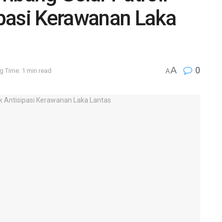
pasi Kerawanan Laka
A
0
g Time: 1 min read
A