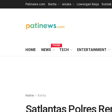
Patinews.com
Berita
wisata
Lowongan Kerja
Kontak
PRIME
HOME
NEWS
TECH
ENTERTAINMENT
Home
Berita
Satlantas Polres Re