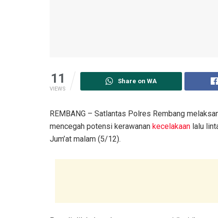
11
Share on WA
VIEWS
REMBANG – Satlantas Polres Rembang melaksanak
mencegah potensi kerawanan
kecelakaan
lalu lin
Jum’at malam (5/12).