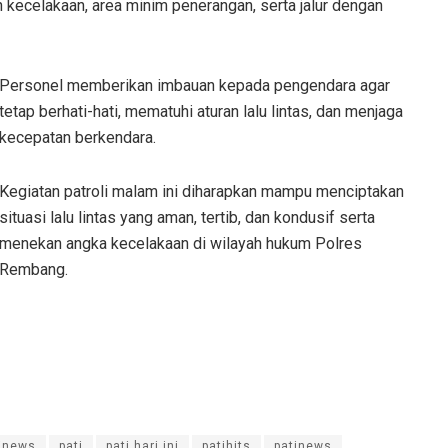
an kecelakaan, area minim penerangan, serta jalur dengan
Personel memberikan imbauan kepada pengendara agar
tetap berhati-hati, mematuhi aturan lalu lintas, dan menjaga
kecepatan berkendara.
Kegiatan patroli malam ini diharapkan mampu menciptakan
situasi lalu lintas yang aman, tertib, dan kondusif serta
menekan angka kecelakaan di wilayah hukum Polres
Rembang.
inews
pati
pati hari ini
patihits
patinews