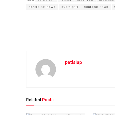
sentralpatinews
suara pati
suarapatinews
patisiap
Related
Posts