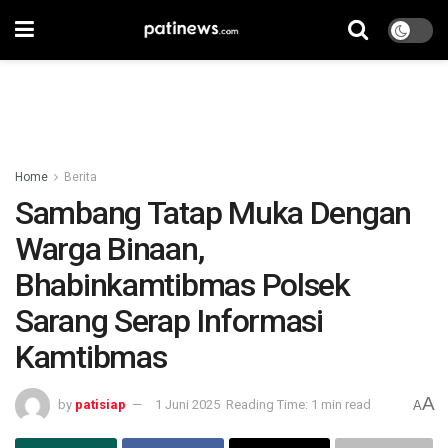
Home
Berita
Sambang Tatap Muka Dengan
Warga Binaan,
Bhabinkamtibmas Polsek
Sarang Serap Informasi
Kamtibmas
A
by
patisiap
1 Juni 2025
Reading Time: 1 min read
A