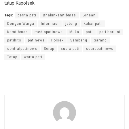
tutup Kapolsek.
Tags:
berita pati
Bhabinkamtibmas
Binaan
Dengan Warga
Informasi
jateng
kabar pati
Kamtibmas
mediapatinews
Muka
pati
pati hari ini
patihits
patinews
Polsek
Sambang
Sarang
sentralpatinews
Serap
suara pati
suarapatinews
Tatap
warta pati