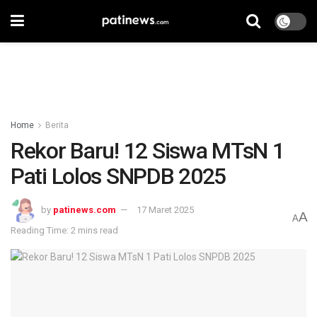
Home
Berita
Rekor Baru! 12 Siswa MTsN 1
Pati Lolos SNPDB 2025
by
patinews.com
17 Maret 2025
A
A
Reading Time: 2 mins read