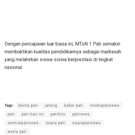
Dengan pencapaian luar biasa ini, MTsN 1 Pati semakin
membuktikan kualitas pendidikannya sebagai madrasah
yang melahirkan siswa-siswa berprestasi di tingkat
nasional.
Tags:
berita pati
jateng
kabar pati
mediapatinews
pati
pati hari ini
patihits
patinews
sentralpatinews
suara pati
suarapatinews
warta pati