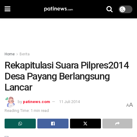
Home
Berita
Rekapitulasi Suara Pilpres2014
Desa Payang Berlangsung
Lancar
by
patinews.com
11 Juli 2014
A
A
Reading Time: 1 min read