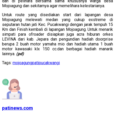
dan di pelihara bersama sama khususnya warga desa
Mojoagung dan sekitarnya agar memelihara kelestarianya.
Untuk route yang disediakan start dari lapangan desa
Mojoagung melewati medan yang cukup exstreme di
seputaran hutan jati Kec. Pucakwangi dengan jarak tempuh 15
Km dan Finish kembali di lapangan Mojoagung. Untuk menarik
simpati para ofroader disiapkan juga acra hiburan orkes
LEVINA dari kab. Jepara dan pengundian hadiah doorprise
berupa 2 buah motor yamaha mio dan hadiah utama 1 buah
motor kawasaki klx 150 cc.dan berbagai hadiah manarik
lainnya.
(pd)
Tags:
mojoagung
pati
pucakwangi
patinews.com