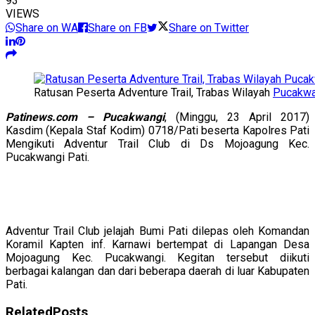
93
VIEWS
Share on WA
Share on FB
Share on Twitter
Ratusan Peserta Adventure Trail, Trabas Wilayah
Pucakwa
Patinews.com – Pucakwangi
, (Minggu, 23 April 2017)
Kasdim (Kepala Staf Kodim) 0718/Pati beserta Kapolres Pati
Mengikuti Adventur Trail Club di Ds Mojoagung Kec.
Pucakwangi Pati.
Adventur Trail Club jelajah Bumi Pati dilepas oleh Komandan
Koramil Kapten inf. Karnawi bertempat di Lapangan Desa
Mojoagung Kec. Pucakwangi. Kegitan tersebut diikuti
berbagai kalangan dan dari beberapa daerah di luar Kabupaten
Pati.
Related
Posts