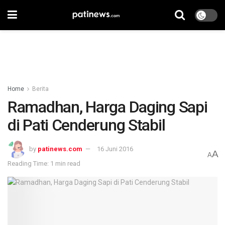
Home
Berita
Ramadhan, Harga Daging Sapi
di Pati Cenderung Stabil
by
patinews.com
16 Juni 2016
A
A
Reading Time: 1 min read