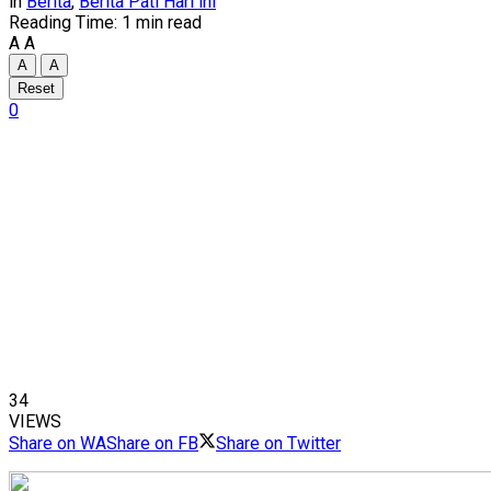
in
Berita
,
Berita Pati Hari ini
Reading Time: 1 min read
A
A
A
A
Reset
0
34
VIEWS
Share on WA
Share on FB
Share on Twitter