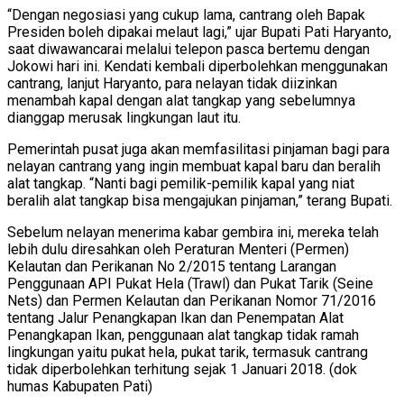
“Dengan negosiasi yang cukup lama, cantrang oleh Bapak
Presiden boleh dipakai melaut lagi,” ujar Bupati Pati Haryanto,
saat diwawancarai melalui telepon pasca bertemu dengan
Jokowi hari ini. Kendati kembali diperbolehkan menggunakan
cantrang, lanjut Haryanto, para nelayan tidak diizinkan
menambah kapal dengan alat tangkap yang sebelumnya
dianggap merusak lingkungan laut itu.
Pemerintah pusat juga akan memfasilitasi pinjaman bagi para
nelayan cantrang yang ingin membuat kapal baru dan beralih
alat tangkap. “Nanti bagi pemilik-pemilik kapal yang niat
beralih alat tangkap bisa mengajukan pinjaman,” terang Bupati.
Sebelum nelayan menerima kabar gembira ini, mereka telah
lebih dulu diresahkan oleh Peraturan Menteri (Permen)
Kelautan dan Perikanan No 2/2015 tentang Larangan
Penggunaan API Pukat Hela (Trawl) dan Pukat Tarik (Seine
Nets) dan Permen Kelautan dan Perikanan Nomor 71/2016
tentang Jalur Penangkapan Ikan dan Penempatan Alat
Penangkapan Ikan, penggunaan alat tangkap tidak ramah
lingkungan yaitu pukat hela, pukat tarik, termasuk cantrang
tidak diperbolehkan terhitung sejak 1 Januari 2018. (dok
humas Kabupaten Pati)