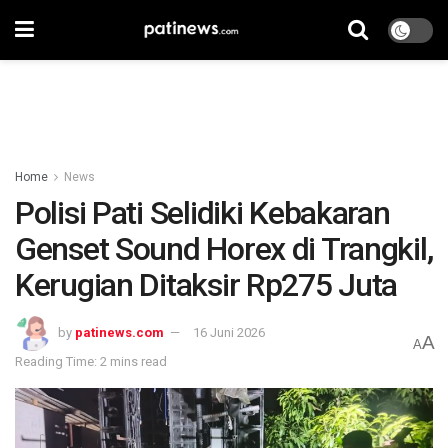
Home
News
Polisi Pati Selidiki Kebakaran
Genset Sound Horex di Trangkil,
Kerugian Ditaksir Rp275 Juta
by
patinews.com
16 Juni 2026
A
A
Reading Time: 2 mins read