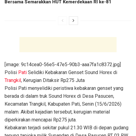
Bersama Semarakkan HUT Kemerdekaan RI ke-81
[image: 9c14cea0-56e5-47e5-90b3-aaa7fa1c8372.jpg]
Polisi
Pati
Selidiki Kebakaran Genset Sound Horex di
Trangkil
, Kerugian Ditaksir Rp275 Juta
Polisi Pati menyelidiki peristiwa kebakaran genset yang
berada di dalam truk Sound Horex di Desa Pasucen,
Kecamatan Trangkil, Kabupaten Pati, Senin (15/6/2026)
malam. Akibat kejadian tersebut, kerugian material
diperkirakan mencapai Rp275 juta.
Kebakaran terjadi sekitar pukul 21.30 WIB di depan gudang
tepung tapioka milik Supandan di Desa Pasucen RT 03 RW