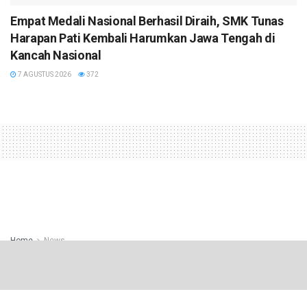
Empat Medali Nasional Berhasil Diraih, SMK Tunas
Harapan Pati Kembali Harumkan Jawa Tengah di
Kancah Nasional
7 AGUSTUS 2026
372
Home
News
Lewat Nobar Piala Dunia 2026,
Kodim 0718/Pati Pererat