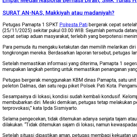
Empat Medali Nasional Berhasil Diraih, SMK Tunas 
SURAT AN-NAS, Makkiyah atau madaniyah?
Petugas Pamapta 1 SPKT
Polresta Pati
bergerak cepat setelah
(25/11/2025) sekitar pukul 03.00 WIB. Sejumlah pemuda datan
cepat setiap aduan masyarakat, terlebih yang berpotensi meni
Para pemuda itu mengaku ketakutan dan memilih melarikan dir
tongkrongan mereka. Berdasarkan laporan tersebut, petugas l
Setelah memastikan informasi yang diterima, Pamapta 1 segera
merupakan langkah penting untuk memastikan penanganan yang 
Petugas bergerak menggunakan KBM dinas Pamapta, satu unit tru
peleton Dalmas, dan satu regu piket Polsek Pati Kota. Pengam
Sesampainya di lokasi, kondisi sudah kembali kondusif. Kelompo
membubarkan diri. Meski demikian, petugas tetap melakukan pe
terprovokasi,” kata Ipda Sismiyarto.
Selama pengecekan, tidak ditemukan adanya senjata tajam atau
dilakukan. “Tidak ditemukan sajam di lokasi, namun kewaspadaan 
Setelah situasi dipastikan aman, petugas membagi kekuatan untu