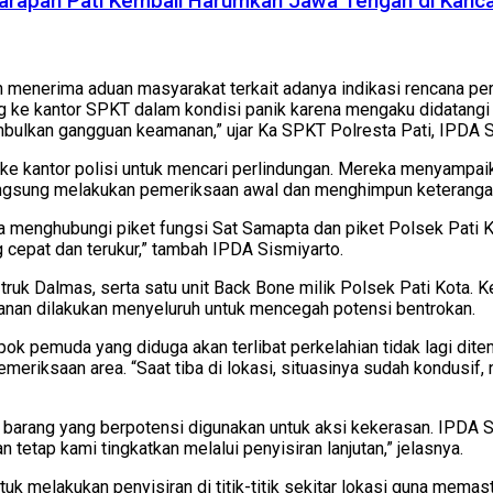
Harapan Pati Kembali Harumkan Jawa Tengah di Kanc
 menerima aduan masyarakat terkait adanya indikasi rencana per
g ke kantor SPKT dalam kondisi panik karena mengaku didatang
mbulkan gangguan keamanan,” ujar Ka SPKT Polresta Pati, IPDA S
i ke kantor polisi untuk mencari perlindungan. Mereka menyam
angsung melakukan pemeriksaan awal dan menghimpun keterangan 
 menghubungi piket fungsi Sat Samapta dan piket Polsek Pati Ko
cepat dan terukur,” tambah IPDA Sismiyarto.
k Dalmas, serta satu unit Back Bone milik Polsek Pati Kota. Ke
anan dilakukan menyeluruh untuk mencegah potensi bentrokan.
k pemuda yang diduga akan terlibat perkelahian tidak lagi ditem
meriksaan area. “Saat tiba di lokasi, situasinya sudah kondusi
 barang yang berpotensi digunakan untuk aksi kekerasan. IPDA 
tetap kami tingkatkan melalui penyisiran lanjutan,” jelasnya.
k melakukan penyisiran di titik-titik sekitar lokasi guna memas