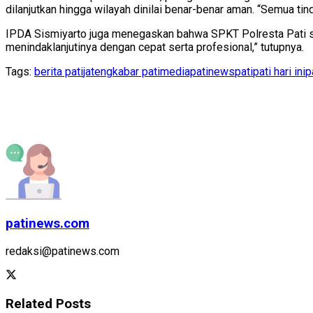
dilanjutkan hingga wilayah dinilai benar-benar aman. “Semua t
IPDA Sismiyarto juga menegaskan bahwa SPKT Polresta Pati si
menindaklanjutinya dengan cepat serta profesional,” tutupnya.
Tags:
berita pati
jateng
kabar pati
mediapatinews
pati
pati hari ini
p
patinews.com
redaksi@patinews.com
Related
Posts