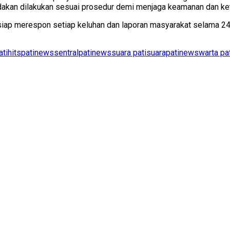
indakan dilakukan sesuai prosedur demi menjaga keamanan dan ke
ap merespon setiap keluhan dan laporan masyarakat selama 24 
atihits
patinews
sentralpatinews
suara pati
suarapatinews
warta pa