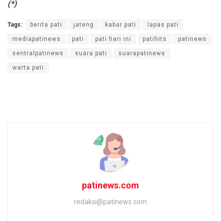
(*)
Tags:
berita pati
jateng
kabar pati
lapas pati
mediapatinews
pati
pati hari ini
patihits
patinews
sentralpatinews
suara pati
suarapatinews
warta pati
patinews.com
redaksi@patinews.com