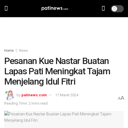
Home
News
Pesanan Kue Nastar Buatan
Lapas Pati Meningkat Tajam
Menjelang Idul Fitri
by
patinews.com
17 Maret 2024
A
A
Reading Time: 2 mins read