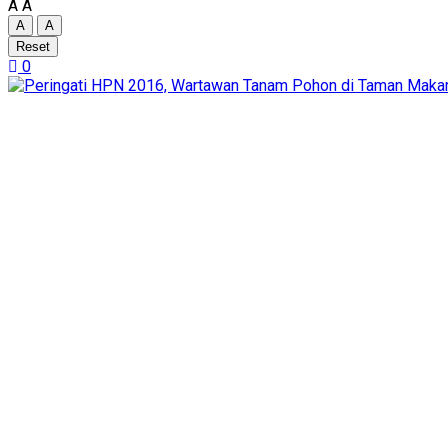
A
A
A
A
Reset
0