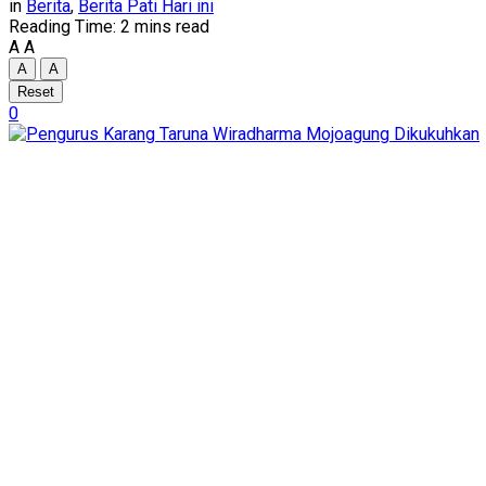
in
Berita
,
Berita Pati Hari ini
Reading Time: 2 mins read
A
A
A
A
Reset
0