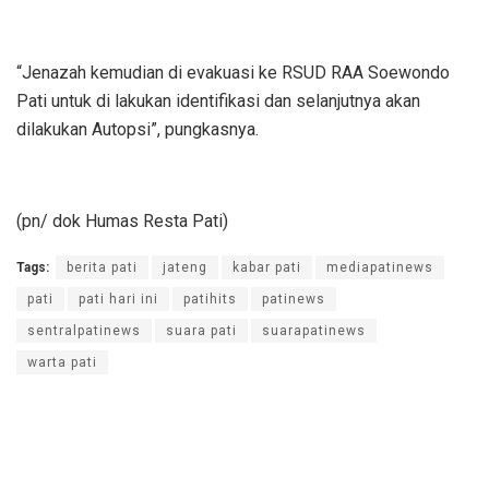
“Jenazah kemudian di evakuasi ke RSUD RAA Soewondo
Pati untuk di lakukan identifikasi dan selanjutnya akan
dilakukan Autopsi”, pungkasnya.
(pn/ dok Humas Resta Pati)
Tags:
berita pati
jateng
kabar pati
mediapatinews
pati
pati hari ini
patihits
patinews
sentralpatinews
suara pati
suarapatinews
warta pati