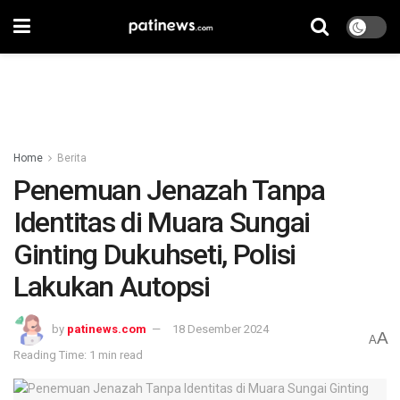
Home
Berita
Penemuan Jenazah Tanpa
Identitas di Muara Sungai
Ginting Dukuhseti, Polisi
Lakukan Autopsi
by
patinews.com
18 Desember 2024
A
A
Reading Time: 1 min read