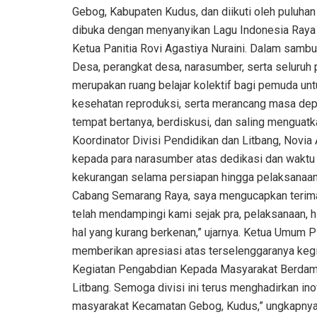
Gebog, Kabupaten Kudus, dan diikuti oleh puluhan
dibuka dengan menyanyikan Lagu Indonesia Raya d
Ketua Panitia Rovi Agastiya Nuraini. Dalam samb
Desa, perangkat desa, narasumber, serta seluruh 
merupakan ruang belajar kolektif bagi pemuda un
kesehatan reproduksi, serta merancang masa depa
tempat bertanya, berdiskusi, dan saling menguatk
Koordinator Divisi Pendidikan dan Litbang, Nov
kepada para narasumber atas dedikasi dan waktu 
kekurangan selama persiapan hingga pelaksanaan
Cabang Semarang Raya, saya mengucapkan terima
telah mendampingi kami sejak pra, pelaksanaan, 
hal yang kurang berkenan,” ujarnya. Ketua Umum P
memberikan apresiasi atas terselenggaranya kegi
Kegiatan Pengabdian Kepada Masyarakat Berdampa
Litbang. Semoga divisi ini terus menghadirkan i
masyarakat Kecamatan Gebog, Kudus,” ungkapnya.