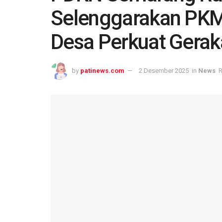
Selenggarakan PKM
Desa Perkuat Geraka
by
patinews.com
2 Desember 2025
in
News
R