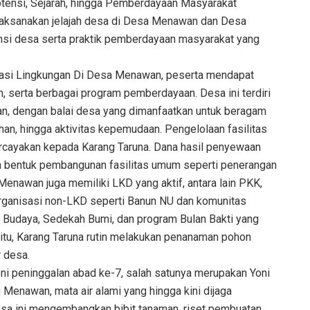
otensi, Sejarah, hingga Pemberdayaan Masyarakat
laksanakan jelajah desa di Desa Menawan dan Desa
ensi desa serta praktik pemberdayaan masyarakat yang
asi Lingkungan Di Desa Menawan, peserta mendapat
, serta berbagai program pemberdayaan. Desa ini terdiri
n, dengan balai desa yang dimanfaatkan untuk beragam
an, hingga aktivitas kepemudaan. Pengelolaan fasilitas
rcayakan kepada Karang Taruna. Dana hasil penyewaan
 bentuk pembangunan fasilitas umum seperti penerangan
enawan juga memiliki LKD yang aktif, antara lain PKK,
organisasi non-LKD seperti Banun NU dan komunitas
 Budaya, Sedekah Bumi, dan program Bulan Bakti yang
 itu, Karang Taruna rutin melakukan penanaman pohon
r desa.
oni peninggalan abad ke-7, salah satunya merupakan Yoni
Menawan, mata air alami yang hingga kini dijaga
desa ini mengembangkan bibit tanaman, riset pembuatan