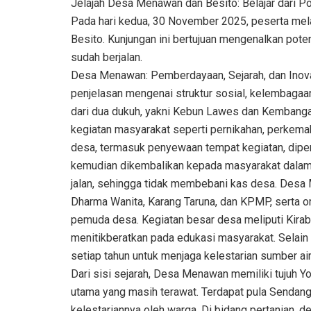
Jelajah Desa Menawan dan Besito: Belajar dari P
Pada hari kedua, 30 November 2025, peserta me
Besito. Kunjungan ini bertujuan mengenalkan pot
sudah berjalan.
Desa Menawan: Pemberdayaan, Sejarah, dan Inov
penjelasan mengenai struktur sosial, kelembagaan
dari dua dukuh, yakni Kebun Lawes dan Kembanga
kegiatan masyarakat seperti pernikahan, perkemah
desa, termasuk penyewaan tempat kegiatan, dipe
kemudian dikembalikan kepada masyarakat dalam
jalan, sehingga tidak membebani kas desa. Desa M
Dharma Wanita, Karang Taruna, dan KPMP, serta 
pemuda desa. Kegiatan besar desa meliputi Kirab
menitikberatkan pada edukasi masyarakat. Selain
setiap tahun untuk menjaga kelestarian sumber ai
Dari sisi sejarah, Desa Menawan memiliki tujuh Y
utama yang masih terawat. Terdapat pula Sendang 
kelestariannya oleh warga. Di bidang pertanian, 