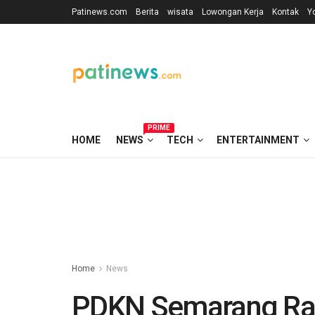
Patinews.com
Berita
wisata
Lowongan Kerja
Kontak
Y
PRIME
HOME
NEWS
TECH
ENTERTAINMENT
Home
News
PDKN Semarang Ra