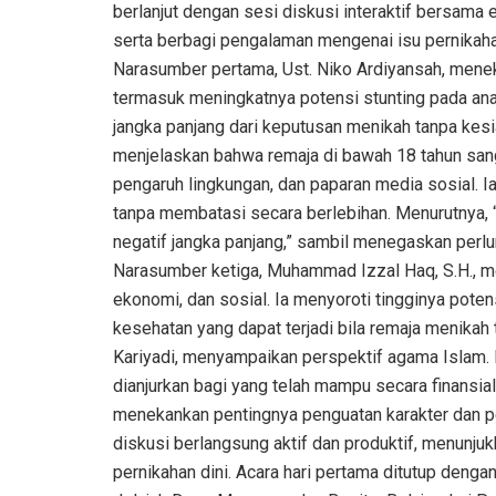
berlanjut dengan sesi diskusi interaktif bersama 
serta berbagi pengalaman mengenai isu pernikahan 
Narasumber pertama, Ust. Niko Ardiyansah, mene
termasuk meningkatnya potensi stunting pada an
jangka panjang dari keputusan menikah tanpa kesi
menjelaskan bahwa remaja di bawah 18 tahun sangat
pengaruh lingkungan, dan paparan media sosial.
tanpa membatasi secara berlebihan. Menurutnya,
negatif jangka panjang,” sambil menegaskan perlu
Narasumber ketiga, Muhammad Izzal Haq, S.H., mem
ekonomi, dan sosial. Ia menyoroti tingginya poten
kesehatan yang dapat terjadi bila remaja menikah 
Kariyadi, menyampaikan perspektif agama Islam.
dianjurkan bagi yang telah mampu secara finansia
menekankan pentingnya penguatan karakter dan pen
diskusi berlangsung aktif dan produktif, menunj
pernikahan dini. Acara hari pertama ditutup deng