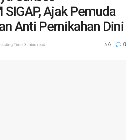
 SIGAP, Ajak Pemuda
n Anti Pernikahan Dini
A
0
eading Time: 3 mins read
A