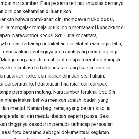
empat narasumber. Para peserta terlihat antusias bertanya
dini dan kehamilan di luar nikah.
kankan bahwa pernikahan dini membawa risiko besar,
ak. Ia mengajak remaja untuk lebih memahami konsekuensi
apan. Narasumber kedua, Sdr. Olga Yogantara,
 rentan terhadap pernikahan dini akibat rasa ingin tahu,
 Ia menekankan pentingnya pola asuh yang mendampingi
 “Mengurung anak di rumah justru dapat memberi dampak
nya komunikasi terbuka antara orang tua dan remaja.
aparkan risiko pernikahan dini dari sisi hukum,
si perceraian, ketidaksiapan finansial, dan dampak
tanpa persiapan matang. Narasumber terakhir, Ust. Sih
 Ia menjelaskan bahwa menikah adalah ibadah yang
l dan mental. Namun bagi remaja yang belum siap, ia
gendalian diri melalui ibadah seperti puasa. Sesi
ukkan tingginya kesadaran pemuda terhadap persoalan
an sesi foto bersama sebagai dokumentasi kegiatan.