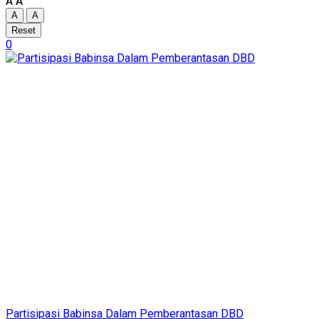
A
A
A
A
Reset
0
Partisipasi Babinsa Dalam Pemberantasan DBD