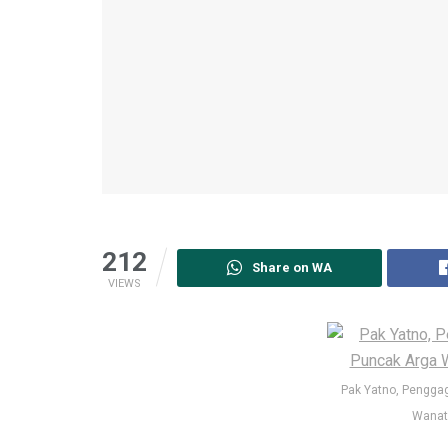
212
Share on WA
VIEWS
Pak Yatno, Pengga
Wanati