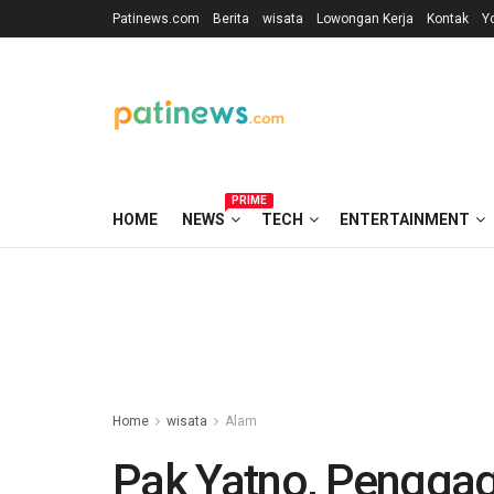
Patinews.com
Berita
wisata
Lowongan Kerja
Kontak
Y
PRIME
HOME
NEWS
TECH
ENTERTAINMENT
Home
wisata
Alam
Pak Yatno, Penggag