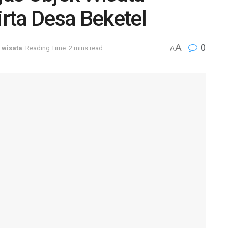
rta Desa Beketel
A
0
,
wisata
Reading Time: 2 mins read
A