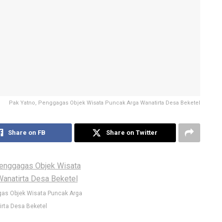
Pak Yatno, Penggagas Objek Wisata Puncak Arga Wanatirta Desa Beketel
Share on FB
Share on Twitter
gas Objek Wisata Puncak Arga
rta Desa Beketel