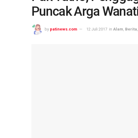
Puncak Arga Wanati
by
patinews.com
12 Juli 2017
in
Alam
,
Berita