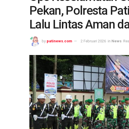
Pekan, Polresta Pa
Lalu Lintas Aman d
by
patinews.com
2 Februari 2026
in
News
Rea