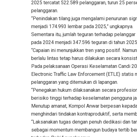
2025 tercatat 522.589 pelanggaran, turun 25 per
pelanggaran.
“Penindakan tilang juga mengalami penurunan sign
menjadi 174.993 lembar pada 2025,” ungkapnya.
Sementara itu, jumlah teguran terhadap pelanggar 
pada 2024 menjadi 347.596 teguran di tahun 2025
“Capaian ini menunjukkan tren yang positif. Nam
berlalu lintas tetap harus dilakukan secara konsi
Pada pelaksanaan Operasi Keselamatan Candi 202
Electronic Traffic Law Enforcement (ETLE) statis
pelanggaran yang ditemukan di lapangan.
“Penegakan hukum dilaksanakan secara profesion
berisiko tinggi terhadap keselamatan pengguna jal
Menutup amanat, Kompol Anwar berpesan kepada s
menghindari tindakan kontraproduktif, serta mem
“Laksanakan tugas dengan penuh dedikasi dan ta
sebagai momentum membangun budaya tertib berla