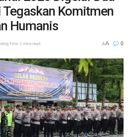
ti Tegaskan Komitmen
an Humanis
A
0
ding Time: 2 mins read
A