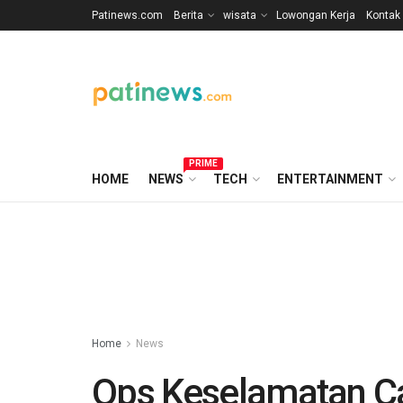
Patinews.com
Berita
wisata
Lowongan Kerja
Kontak
PRIME
HOME
NEWS
TECH
ENTERTAINMENT
Home
News
Ops Keselamatan Ca