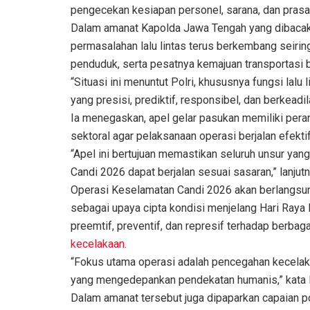
pengecekan kesiapan personel, sarana, dan prasa
Dalam amanat Kapolda Jawa Tengah yang dibaca
permasalahan lalu lintas terus berkembang seiri
penduduk, serta pesatnya kemajuan transportasi b
“Situasi ini menuntut Polri, khususnya fungsi lalu
yang presisi, prediktif, responsibel, dan berkeadi
Ia menegaskan, apel gelar pasukan memiliki peran
sektoral agar pelaksanaan operasi berjalan efekti
“Apel ini bertujuan memastikan seluruh unsur yan
Candi 2026 dapat berjalan sesuai sasaran,” lanjutn
Operasi Keselamatan Candi 2026 akan berlangsung
sebagai upaya cipta kondisi menjelang Hari Raya I
preemtif, preventif, dan represif terhadap berba
kecelakaan
.
“Fokus utama operasi adalah pencegahan kecelak
yang mengedepankan pendekatan humanis,” kata
Dalam amanat tersebut juga dipaparkan capaian pos