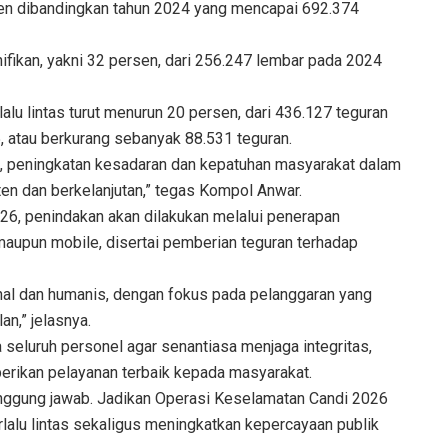
sen dibandingkan tahun 2024 yang mencapai 692.374
ifikan, yakni 32 persen, dari 256.247 lembar pada 2024
lalu lintas turut menurun 20 persen, dari 436.127 teguran
, atau berkurang sebanyak 88.531 teguran.
un, peningkatan kesadaran dan kepatuhan masyarakat dalam
sten dan berkelanjutan,” tegas Kompol Anwar.
6, penindakan akan dilakukan melalui penerapan
 maupun mobile, disertai pemberian teguran terhadap
al dan humanis, dengan fokus pada pelanggaran yang
an,” jelasnya.
eluruh personel agar senantiasa menjaga integritas,
berikan pelayanan terbaik kepada masyarakat.
nggung jawab. Jadikan Operasi Keselamatan Candi 2026
lu lintas sekaligus meningkatkan kepercayaan publik