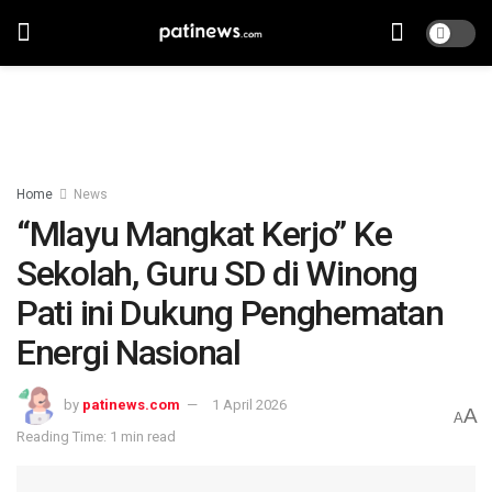
Home
News
“Mlayu Mangkat Kerjo” Ke
Sekolah, Guru SD di Winong
Pati ini Dukung Penghematan
Energi Nasional
by
patinews.com
1 April 2026
A
A
Reading Time: 1 min read