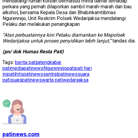
mendatangi rumah korban bermasud minta damai terhadap
perkara yang pernah dilaporkan sambil marah-marah dan bau
alkohol, bersama Kepala Desa dan Bhabinkamtibmas
Ngurenrejo, Unit Reskrim Polsek Wedarijaksa mendatangi
Pelaku dan melakukan penangkapan.
“Atas perbuatannya kini Pelaku diamankan ke Mapolsek
Wedarijaksa untuk proses penyidikan lebih lanjut,”
tandas dia.
(pn/ dok Humas Resta Pati)
Tags:
berita pati
jateng
kabar
pati
mediapatinews
Ngurenrejo
pati
pati hari
ini
patihits
patinews
sentralpatinews
suara
pati
suarapatinews
warta pati
wedarijaksa
patinews.com