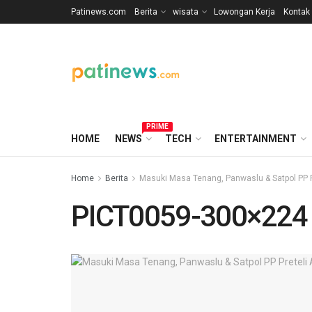
Patinews.com
Berita
wisata
Lowongan Kerja
Kontak
PRIME
HOME
NEWS
TECH
ENTERTAINMENT
Home
Berita
Masuki Masa Tenang, Panwaslu & Satpol PP P
PICT0059-300×224