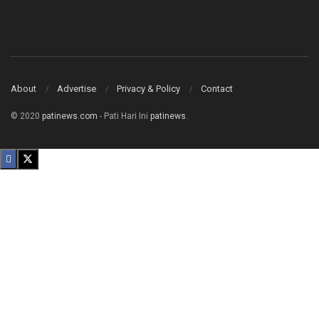
About
Advertise
Privacy & Policy
Contact
© 2020
patinews.com
- Pati Hari Ini
patinews
.