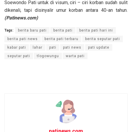
Soewondo Pati untuk di visum, ciri – ciri korban sudah sulit
dikenali, tapi disinyalir umur korban antara 40-an tahun.
(Patinews.com)
Tags:
berita baru pati
berita pati
berita pati hari ini
berita pati news
berita pati terbaru
berita seputar pati
kabar pati
lahar
pati
pati news
pati update
seputar pati
tlogowungu
warta pati
patinews.com