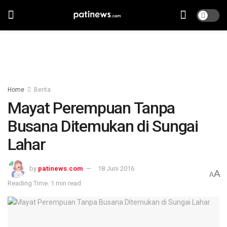
Home
Berita
Mayat Perempuan Tanpa
Busana Ditemukan di Sungai
Lahar
by
patinews.com
18 Juni 2016
A
A
Reading Time: 1 min read