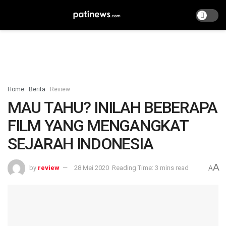
Home
Berita
Review
MAU TAHU? INILAH BEBERAPA
FILM YANG MENGANGKAT
SEJARAH INDONESIA
A
by
review
28 Mei 2020
Reading Time: 3 mins read
A