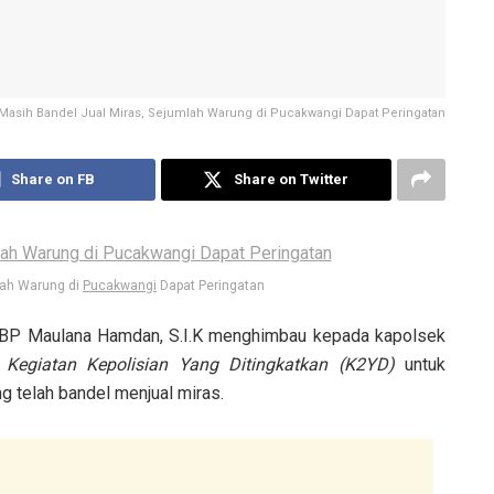
Masih Bandel Jual Miras, Sejumlah Warung di Pucakwangi Dapat Peringatan
Share on FB
Share on Twitter
lah Warung di
Pucakwangi
Dapat Peringatan
P Maulana Hamdan, S.I.K menghimbau kepada kapolsek
n
Kegiatan Kepolisian Yang Ditingkatkan (K2YD)
untuk
 telah bandel menjual miras.