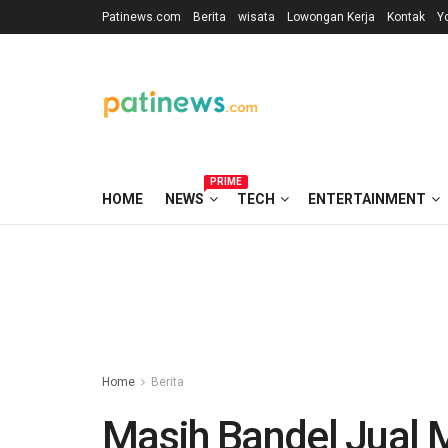
Patinews.com
Berita
wisata
Lowongan Kerja
Kontak
Y
PRIME
HOME
NEWS
TECH
ENTERTAINMENT
Home
Berita
Masih Bandel Jual 