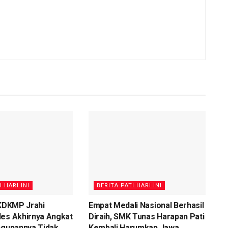
I HARI INI
BERITA PATI HARI INI
 KDKMP Jrahi
Empat Medali Nasional Berhasil
des Akhirnya Angkat
Diraih, SMK Tunas Harapan Pati
ngunannya Tidak
Kembali Harumkan Jawa