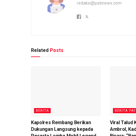
redaksi@patinews.com
Related
Posts
BERITA
BERITA PAT
Kapolres Rembang Berikan
Viral Talud
Dukungan Langsung kepada
Ambrol, Ka
Peserta Lomba Mobil Legend
Bicara: “Ba