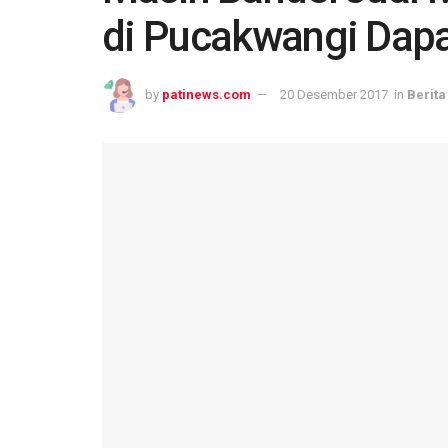
di Pucakwangi Dapa
by
patinews.com
20 Desember 2017
in
Berita