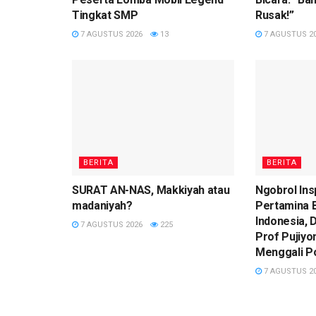
Tingkat SMP
Rusak!”
7 AGUSTUS 2026
13
7 AGUSTUS 2
BERITA
BERITA
SURAT AN-NAS, Makkiyah atau
Ngobrol Ins
madaniyah?
Pertamina 
Indonesia,
7 AGUSTUS 2026
225
Prof Pujiy
Menggali P
7 AGUSTUS 2