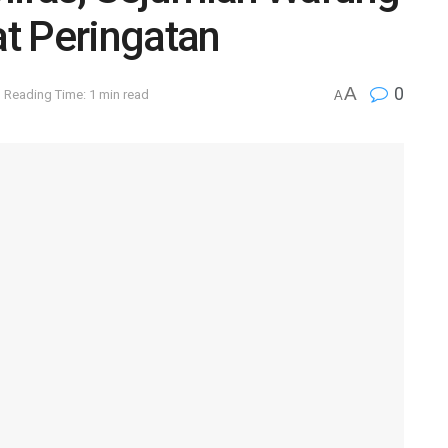
t Peringatan
A
0
Reading Time: 1 min read
A