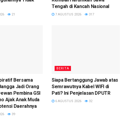
Tengah di Kancah Nasional
026
21
7 AGUSTUS 2026
317
BERITA
piratif Bersama
Siapa Bertanggung Jawab atas
Bangga Jadi Orang
Semrawutnya Kabel WIFI di
 Dewan Pembina GSI
Pati? Ini Penjelasan DPUTR
ono Ajak Anak Muda
6 AGUSTUS 2026
32
otensi Daerahnya
026
39