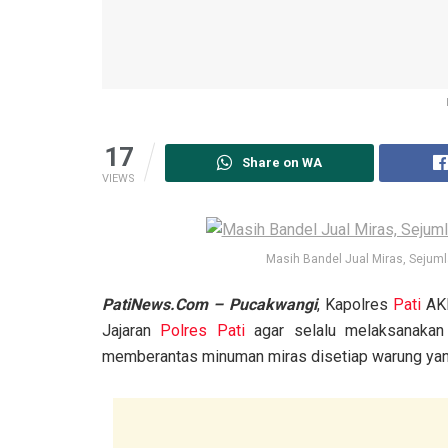
17
Share on WA
VIEWS
Masih Bandel Jual Miras, Sejum
PatiNews.Com – Pucakwangi
, Kapolres
Pati
AKB
Jajaran
Polres Pati
agar selalu melaksanaka
memberantas minuman miras disetiap warung yang