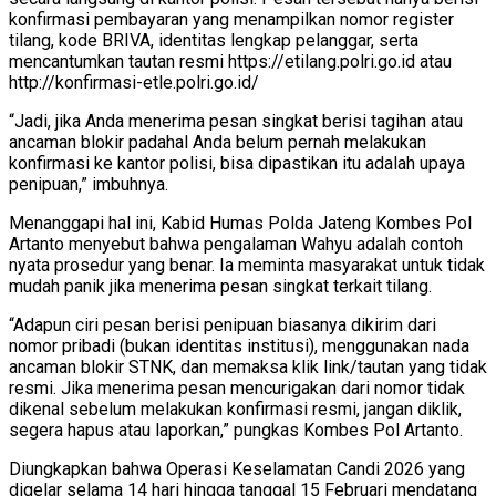
konfirmasi pembayaran yang menampilkan nomor register
tilang, kode BRIVA, identitas lengkap pelanggar, serta
mencantumkan tautan resmi https://etilang.polri.go.id atau
http://konfirmasi-etle.polri.go.id/
“Jadi, jika Anda menerima pesan singkat berisi tagihan atau
ancaman blokir padahal Anda belum pernah melakukan
konfirmasi ke kantor polisi, bisa dipastikan itu adalah upaya
penipuan,” imbuhnya.
Menanggapi hal ini, Kabid Humas Polda Jateng Kombes Pol
Artanto menyebut bahwa pengalaman Wahyu adalah contoh
nyata prosedur yang benar. Ia meminta masyarakat untuk tidak
mudah panik jika menerima pesan singkat terkait tilang.
“Adapun ciri pesan berisi penipuan biasanya dikirim dari
nomor pribadi (bukan identitas institusi), menggunakan nada
ancaman blokir STNK, dan memaksa klik link/tautan yang tidak
resmi. Jika menerima pesan mencurigakan dari nomor tidak
dikenal sebelum melakukan konfirmasi resmi, jangan diklik,
segera hapus atau laporkan,” pungkas Kombes Pol Artanto.
Diungkapkan bahwa Operasi Keselamatan Candi 2026 yang
digelar selama 14 hari hingga tanggal 15 Februari mendatang