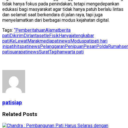
tidak hanya fokus pada penindakan, tetapi mengedepankan
edukasi bagi masyarakat agar tidak hanya patuh berlalu lintas
dan selamat saat berkendara di jalan raya, tapi juga
menyelamatkan dari berbagai modus kejahatan digital.
Tags:
“Pemberitahuan
Alamat
berita
pati
Dikirim
Dirlantas
etle
Fisik
Hanya
jateng
kabar
pati
Ke
Lewat
Marak
mediapatinews
Modus
pati
pati hari
ini
patihits
patinews
Pelanggaran
Penipuan
Pesan
Polda
Rumah
sen
pati
suarapatinews
Surat
Tagihan
warta pati
patisiap
Related
Posts