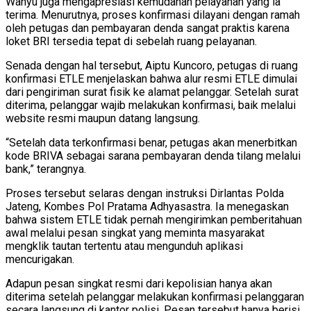
Wahyu juga mengapresiasi kemudahan pelayanan yang ia
terima. Menurutnya, proses konfirmasi dilayani dengan ramah
oleh petugas dan pembayaran denda sangat praktis karena
loket BRI tersedia tepat di sebelah ruang pelayanan.
Senada dengan hal tersebut, Aiptu Kuncoro, petugas di ruang
konfirmasi ETLE menjelaskan bahwa alur resmi ETLE dimulai
dari pengiriman surat fisik ke alamat pelanggar. Setelah surat
diterima, pelanggar wajib melakukan konfirmasi, baik melalui
website resmi maupun datang langsung.
“Setelah data terkonfirmasi benar, petugas akan menerbitkan
kode BRIVA sebagai sarana pembayaran denda tilang melalui
bank,” terangnya.
Proses tersebut selaras dengan instruksi Dirlantas Polda
Jateng, Kombes Pol Pratama Adhyasastra. Ia menegaskan
bahwa sistem ETLE tidak pernah mengirimkan pemberitahuan
awal melalui pesan singkat yang meminta masyarakat
mengklik tautan tertentu atau mengunduh aplikasi
mencurigakan.
Adapun pesan singkat resmi dari kepolisian hanya akan
diterima setelah pelanggar melakukan konfirmasi pelanggaran
secara langsung di kantor polisi. Pesan tersebut hanya berisi