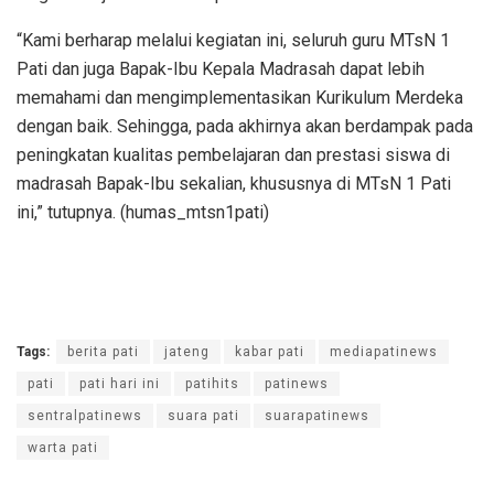
“Kami berharap melalui kegiatan ini, seluruh guru MTsN 1
Pati dan juga Bapak-Ibu Kepala Madrasah dapat lebih
memahami dan mengimplementasikan Kurikulum Merdeka
dengan baik. Sehingga, pada akhirnya akan berdampak pada
peningkatan kualitas pembelajaran dan prestasi siswa di
madrasah Bapak-Ibu sekalian, khususnya di MTsN 1 Pati
ini,” tutupnya. (humas_mtsn1pati)
Tags:
berita pati
jateng
kabar pati
mediapatinews
pati
pati hari ini
patihits
patinews
sentralpatinews
suara pati
suarapatinews
warta pati