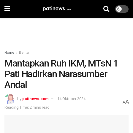
Home
Berita
Mantapkan Ruh IKM, MTsN 1
Pati Hadirkan Narasumber
Andal
by
patinews.com
14 Oktober 2024
A
A
Reading Time: 2 mins read