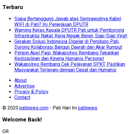
Terbaru
Siapa Bertanggung Jawab atas Semrawutnya Kabel
WIFI di Pati? Ini Penjelasan DPUTR
Warning Keras Kepala DPUTR Pati untuk Pemborong
Infrastruktur Nakal, Kerja Nggak Bener, Siap-Siap Viral!
Gerakan Solusi Indonesia Digelar di Pendopo Pati,
Dorong Kolaborasi Bangun Daerah dari Akar Rumput
Pimpin Apel Pagi, Wakapolres Rembang Tekankan
Kedisiplinan dan Kinerja Humanis Personel
Wakapolres Rembang Cek Pelayanan SPKT, Pastikan
Masyarakat Terlayani dengan Cepat dan Humanis
About
Advertise
Privacy & Policy
Contact
© 2020
patinews.com
- Pati Hari Ini
patinews
.
Welcome Back!
OR