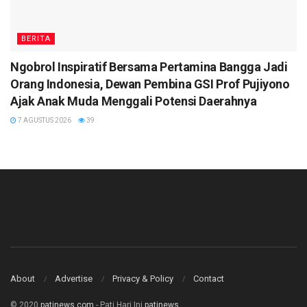
BERITA
Ngobrol Inspiratif Bersama Pertamina Bangga Jadi
Orang Indonesia, Dewan Pembina GSI Prof Pujiyono
Ajak Anak Muda Menggali Potensi Daerahnya
7 AGUSTUS 2026
39
About
Advertise
Privacy & Policy
Contact
© 2020
patinews.com
- Pati Hari Ini
patinews
.