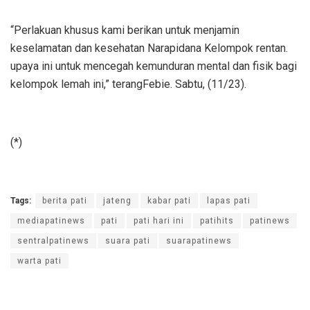
“Perlakuan khusus kami berikan untuk menjamin
keselamatan dan kesehatan Narapidana Kelompok rentan.
upaya ini untuk mencegah kemunduran mental dan fisik bagi
kelompok lemah ini,” terangFebie. Sabtu, (11/23).
(*)
Tags:
berita pati
jateng
kabar pati
lapas pati
mediapatinews
pati
pati hari ini
patihits
patinews
sentralpatinews
suara pati
suarapatinews
warta pati