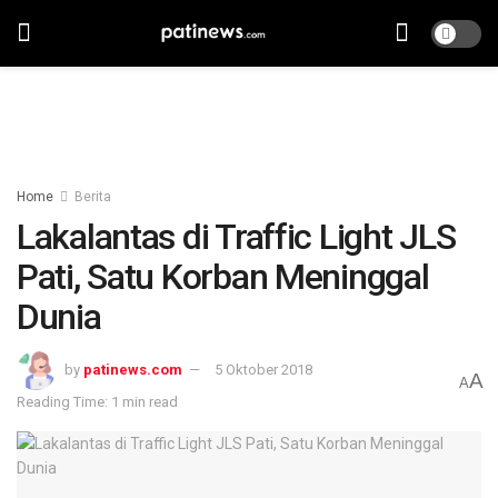
Home
Berita
Lakalantas di Traffic Light JLS
Pati, Satu Korban Meninggal
Dunia
by
patinews.com
5 Oktober 2018
A
A
Reading Time: 1 min read