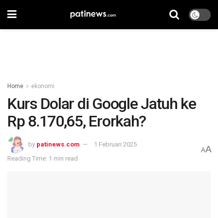
Home
ekonomi
Kurs Dolar di Google Jatuh ke
Rp 8.170,65, Erorkah?
by
patinews.com
1 Februari 2025
A
A
Reading Time: 1 min read