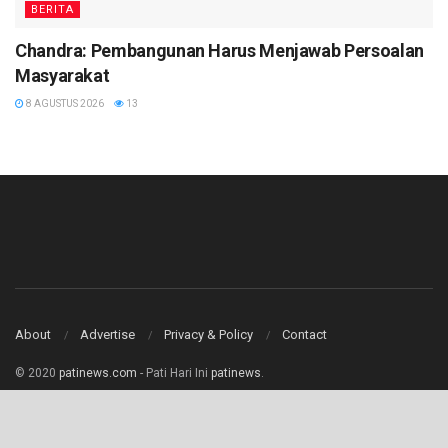
BERITA
Chandra: Pembangunan Harus Menjawab Persoalan
Masyarakat
8 AGUSTUS 2026
13
About
Advertise
Privacy & Policy
Contact
© 2020
patinews.com
- Pati Hari Ini
patinews
.