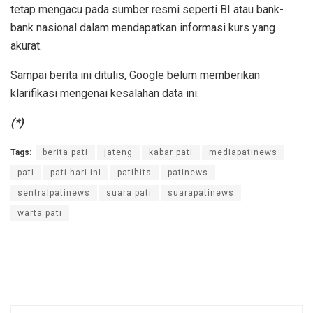
tetap mengacu pada sumber resmi seperti BI atau bank-
bank nasional dalam mendapatkan informasi kurs yang
akurat.
Sampai berita ini ditulis, Google belum memberikan
klarifikasi mengenai kesalahan data ini.
(*)
Tags:
berita pati
jateng
kabar pati
mediapatinews
pati
pati hari ini
patihits
patinews
sentralpatinews
suara pati
suarapatinews
warta pati