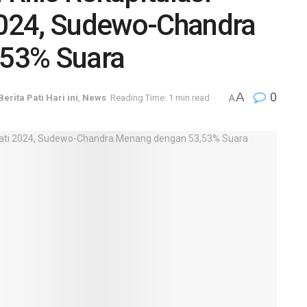
 2024, Sudewo-Chandra
53% Suara
A
0
Berita Pati Hari ini
,
News
Reading Time: 1 min read
A