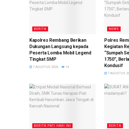
BERITA
NEWS
Kapolres Rembang Berikan
Polres Re
Dukungan Langsung kepada
Kegiatan R
Peserta Lomba Mobil Legend
“Sumpah Se
Tingkat SMP
1750”, Ber
Kondusif
7 AGUSTUS 2026
14
7 AGUSTUS 2
BERITA PATI HARI INI
BERITA