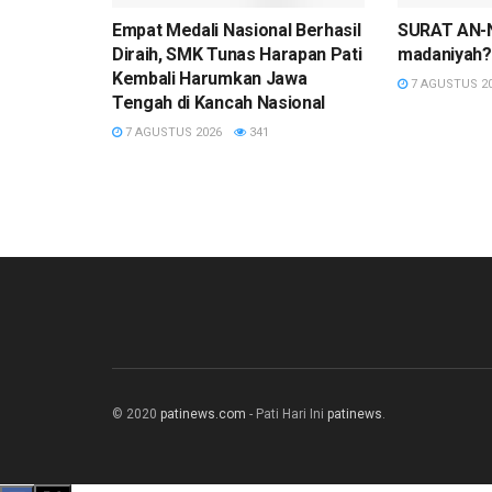
Empat Medali Nasional Berhasil
SURAT AN-N
Diraih, SMK Tunas Harapan Pati
madaniyah?
Kembali Harumkan Jawa
7 AGUSTUS 2
Tengah di Kancah Nasional
7 AGUSTUS 2026
341
© 2020
patinews.com
- Pati Hari Ini
patinews
.