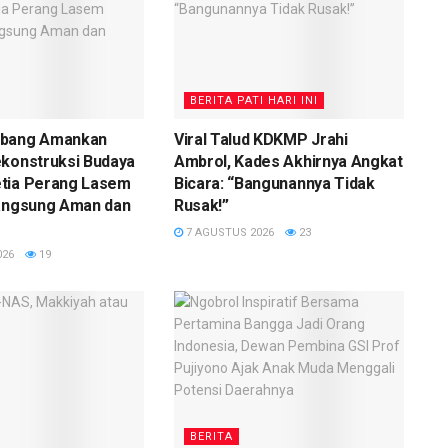
BERITA PATI HARI INI
mbang Amankan
Viral Talud KDKMP Jrahi
ekonstruksi Budaya
Ambrol, Kades Akhirnya Angkat
tia Perang Lasem
Bicara: “Bangunannya Tidak
langsung Aman dan
Rusak!”
7 AGUSTUS 2026
23
026
19
BERITA