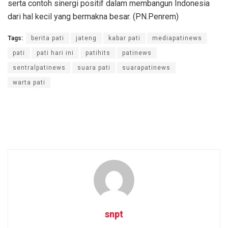
serta contoh sinergi positif dalam membangun Indonesia
dari hal kecil yang bermakna besar. (PN.Penrem)
Tags:
berita pati
jateng
kabar pati
mediapatinews
pati
pati hari ini
patihits
patinews
sentralpatinews
suara pati
suarapatinews
warta pati
snpt