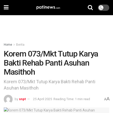
Home
Berita
Korem 073/Mkt Tutup Karya
Bakti Rehab Panti Asuhan
Masithoh
Korem 073/Mkt Tutup Karya Bakti Rehab Panti
Asuhan Masithoh
A
by
snpt
25 April 2025
Reading Time: 1 min read
A