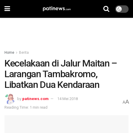
Home
Berita
Kecelakaan di Jalur Maitan –
Larangan Tambakromo,
Libatkan Dua Kendaraan
by
patinews.com
14 Mei 2018
A
A
Reading Time: 1 min read