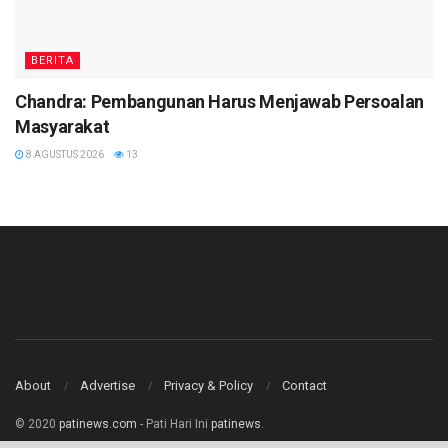
BERITA
Chandra: Pembangunan Harus Menjawab Persoalan
Masyarakat
8 AGUSTUS 2026
13
About
Advertise
Privacy & Policy
Contact
© 2020
patinews.com
- Pati Hari Ini
patinews
.