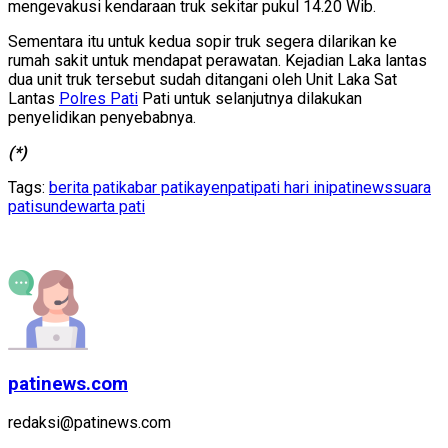
mengevakusi kendaraan truk sekitar pukul 14.20 Wib.
Sementara itu untuk kedua sopir truk segera dilarikan ke
rumah sakit untuk mendapat perawatan. Kejadian Laka lantas
dua unit truk tersebut sudah ditangani oleh Unit Laka Sat
Lantas
Polres Pati
Pati untuk selanjutnya dilakukan
penyelidikan penyebabnya.
(*)
Tags:
berita pati
kabar pati
kayen
pati
pati hari ini
patinews
suara
pati
sunde
warta pati
patinews.com
redaksi@patinews.com