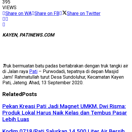
395
VIEWS
Share on WA
Share on FB
Share on Twitter
KAYEN, PATINEWS.COM
T
ruk bermuatan batu padas bertabrakan dengan truk tangki air
di Jalan raya
Pati
– Purwodadi, tepatnya di depan Masjid
Jami’ Rahmatullah turut Desa Sundoluhur, Kecamatan Kayen
Pati, Jateng. Ahad, 13 September 2020.
Related
Posts
Pekan Kreasi Pati Jadi Magnet UMKM, Dwi Risma:
Produk Lokal Harus Naik Kelas dan Tembus Pasar
Lebih Luas
Kodim 0718/Pati Salurkan 14.500 Liter Air Bersih