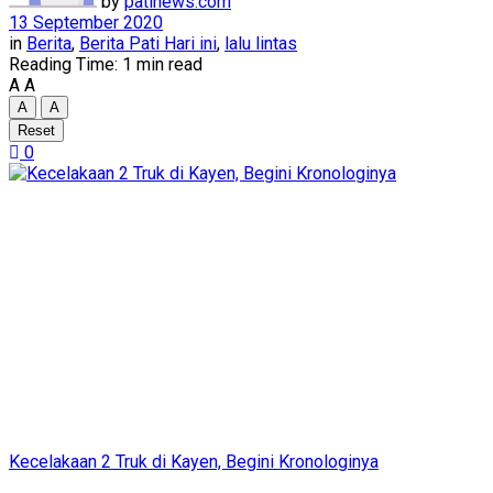
by
patinews.com
13 September 2020
in
Berita
,
Berita Pati Hari ini
,
lalu lintas
Reading Time: 1 min read
A
A
A
A
Reset
0
Kecelakaan 2 Truk di Kayen, Begini Kronologinya