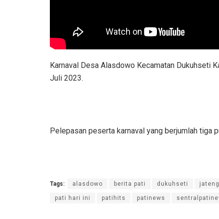
Karnaval Desa Alasdowo Kecamatan Dukuhseti 
Juli 2023.
Pelepasan peserta karnaval yang berjumlah tiga p
Tags:
alasdowo
berita pati
dukuhseti
jaten
pati hari ini
patihits
patinews
sentralpatin