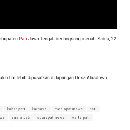
Kabupaten
Pati
Jawa Tengah berlangsung meriah. Sabtu, 22
uluh tim lebih dipusatkan di lapangan Desa Alasdowo.
g
kabar pati
karnaval
mediapatinews
pati
ews
suara pati
suarapatinews
warta pati