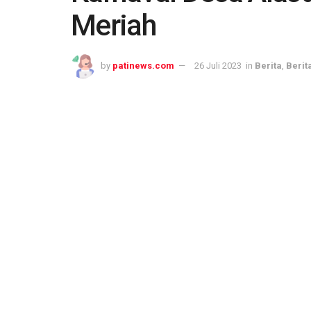
Meriah
by
patinews.com
26 Juli 2023
in
Berita
,
Berita