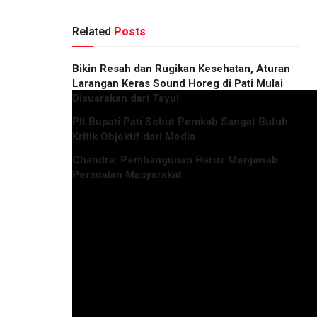
Related
Posts
Bikin Resah dan Rugikan Kesehatan, Aturan
Larangan Keras Sound Horeg di Pati Mulai
Disuarakan dari Tayu!
Plt Bupati Pati Sebut Pemkab Sangat Butuh
Kritik Objektif dari Media
Chandra: Pembangunan Harus Menjawab
Persoalan Masyarakat