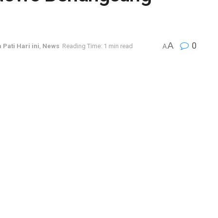
A
0
 Pati Hari ini
,
News
Reading Time: 1 min read
A