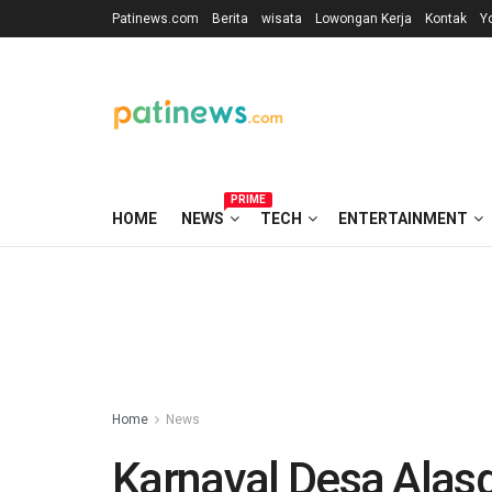
Patinews.com
Berita
wisata
Lowongan Kerja
Kontak
Y
PRIME
HOME
NEWS
TECH
ENTERTAINMENT
Home
News
Karnaval Desa Ala