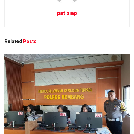
patisiap
Related
Posts