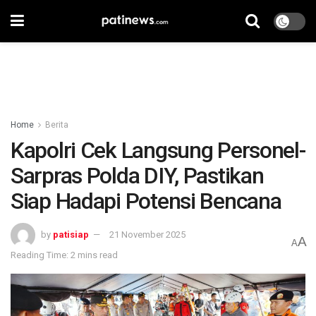
Home
Berita
Kapolri Cek Langsung Personel-
Sarpras Polda DIY, Pastikan
Siap Hadapi Potensi Bencana
by
patisiap
21 November 2025
A
A
Reading Time: 2 mins read