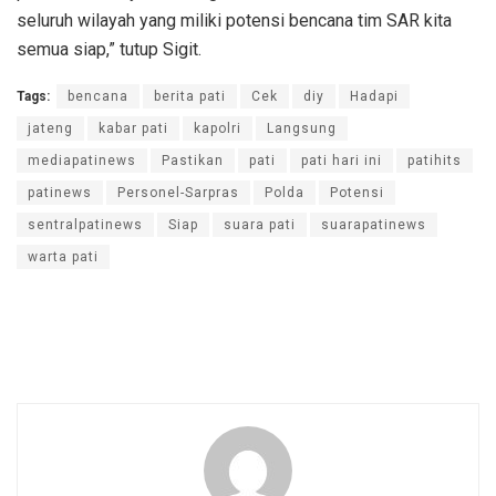
seluruh wilayah yang miliki potensi bencana tim SAR kita
semua siap,” tutup Sigit.
Tags:
bencana
berita pati
Cek
diy
Hadapi
jateng
kabar pati
kapolri
Langsung
mediapatinews
Pastikan
pati
pati hari ini
patihits
patinews
Personel-Sarpras
Polda
Potensi
sentralpatinews
Siap
suara pati
suarapatinews
warta pati