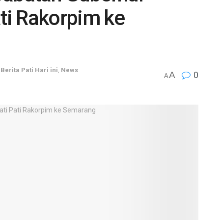
ati Rakorpim ke
,
Berita Pati Hari ini
,
News
A
0
A