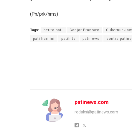
(Pn/prk/hms)
Tags:
berita pati
Ganjar Pranowo
Gubernur Ja
pati hari ini
patihits
patinews
sentralpatin
patinews.com
redaksi@patinews.com