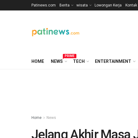
Patinews.com
Berita
wisata
Lowongan Kerja
Kontak
PRIME
HOME
NEWS
TECH
ENTERTAINMENT
Home
News
Jelang Akhir Masa 