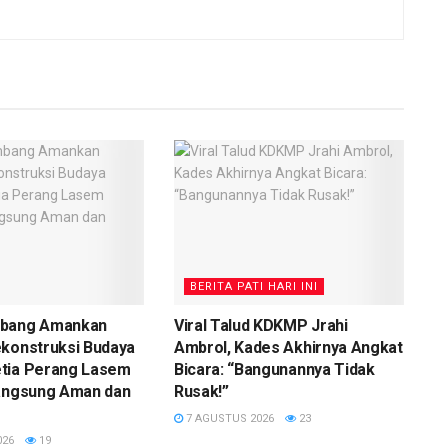
BERITA PATI HARI INI
mbang Amankan
Viral Talud KDKMP Jrahi
ekonstruksi Budaya
Ambrol, Kades Akhirnya Angkat
tia Perang Lasem
Bicara: “Bangunannya Tidak
langsung Aman dan
Rusak!”
7 AGUSTUS 2026
23
026
19