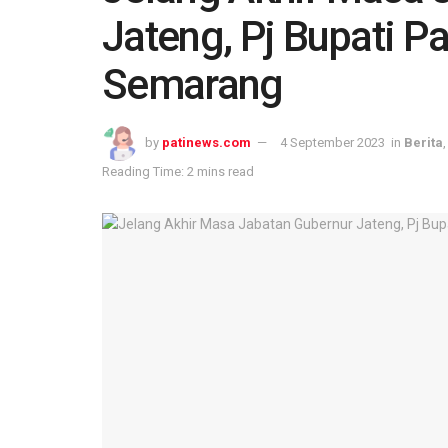
Jateng, Pj Bupati P
Semarang
by
patinews.com
4 September 2023
in
Berita
Reading Time: 2 mins read