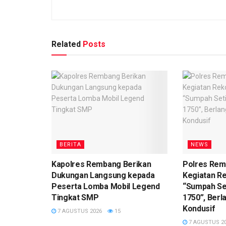
Related
Posts
BERITA
NEWS
Kapolres Rembang Berikan
Polres Re
Dukungan Langsung kepada
Kegiatan R
Peserta Lomba Mobil Legend
“Sumpah Se
Tingkat SMP
1750”, Ber
Kondusif
7 AGUSTUS 2026
15
7 AGUSTUS 2